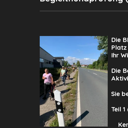
Die B
Platz
Ihr W
Die B
Aktiv
Sie b
Teil 1
Kenn